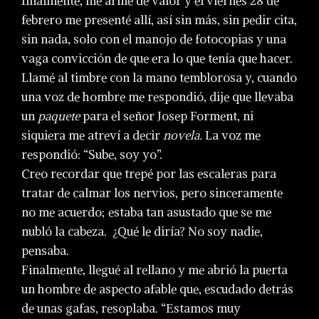
finalmente, me armé de valor y el viernes 28 de
febrero me presenté allí, así sin más, sin pedir cita,
sin nada, solo con el manojo de fotocopias y una
vaga convicción de que era lo que tenía que hacer.
Llamé al timbre con la mano temblorosa y, cuando
una voz de hombre me respondió, dije que llevaba
un
paquete
para el señor Josep Forment, ni
siquiera me atreví a decir
novela.
La voz me
respondió: “Sube, soy yo”.
Creo recordar que trepé por las escaleras para
tratar de calmar los nervios, pero sinceramente
no me acuerdo; estaba tan asustado que se me
nubló la cabeza. ¿Qué le diría? No soy nadie,
pensaba.
Finalmente, llegué al rellano y me abrió la puerta
un hombre de aspecto afable que, escudado detrás
de unas gafas, resoplaba. “Estamos muy