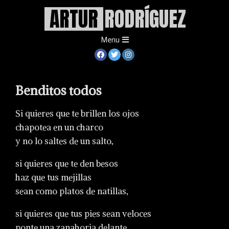
.
Skip
ARTUR
RODRÍGUEZ
to
content
Primary
Menu
Navigation
Menu
Benditos todos
Si quieres que te brillen los ojos
chapotea en un charco
y no lo saltes de un salto,
si quieres que te den besos
haz que tus mejillas
sean como platos de natillas,
si quieres que tus pies sean veloces
ponte una zanahoria delante